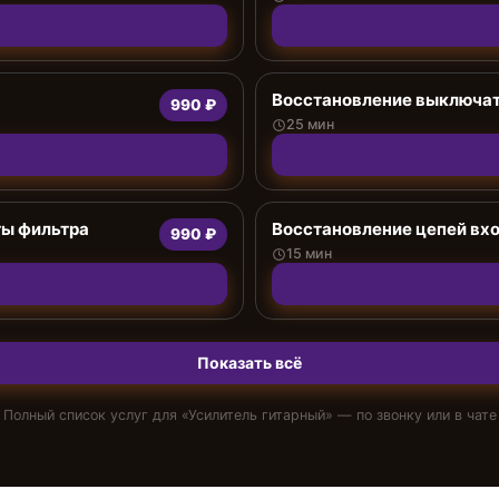
Восстановление выключат
990 ₽
25 мин
ты фильтра
Восстановление цепей вх
990 ₽
15 мин
Показать всё
Полный список услуг для «
Усилитель гитарный
» — по звонку или в чате