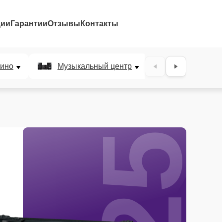
ции
Гарантии
Отзывы
Контакты
25%
ино
Музыкальный центр
DJ-пульт