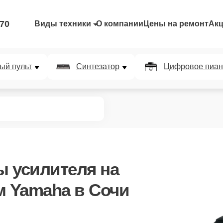
-70
Виды техники
О компании
Цены на ремонт
Ак
ый пульт
Синтезатор
Цифровое пиан
ы усилителя
на
м Yamaha в Сочи