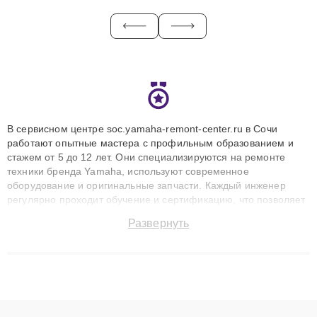
В сервисном центре soc.yamaha-remont-center.ru в Сочи
работают опытные мастера с профильным образованием и
стажем от 5 до 12 лет. Они специализируются на ремонте
техники бренда Yamaha, используют современное
оборудование и оригинальные запчасти. Каждый инженер
регулярно проходит обучение и сертификацию, что позволяет
быстро и точноdiagnostikировать поломки и восстанавливать
Развернуть
технику с сохранением гарантии до 3 лет. Наши мастера
решают сложные случаи: от замены матриц и материнских
плат до ремонта после залития и восстановления данных.
Благодаря высокой квалификации и ответственному подходу
клиенты получают быстрый, качественный ремонт и понятные
объяснения по результатам диагностики.