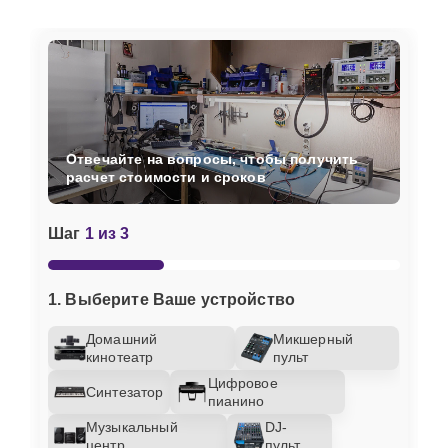
Отвечайте на вопросы, чтобы получить
расчет стоимости и сроков
Шаг
1 из 3
1. Выберите Ваше устройство
Домашний
Микшерный
кинотеатр
пульт
Цифровое
Синтезатор
пианино
Музыкальный
DJ-
центр
пульт