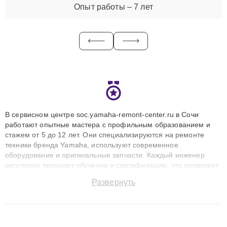
Опыт работы – 7 лет
В сервисном центре soc.yamaha-remont-center.ru в Сочи
работают опытные мастера с профильным образованием и
стажем от 5 до 12 лет. Они специализируются на ремонте
техники бренда Yamaha, используют современное
оборудование и оригинальные запчасти. Каждый инженер
регулярно проходит обучение и сертификацию, что позволяет
быстро и точноdiagnostikировать поломки и восстанавливать
Развернуть
технику с сохранением гарантии до 3 лет. Наши мастера
решают сложные случаи: от замены матриц и материнских
плат до ремонта после залития и восстановления данных.
Благодаря высокой квалификации и ответственному подходу
клиенты получают быстрый, качественный ремонт и понятные