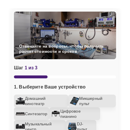
Отвечайте на вопросы, чтобы получить
расчет стоимости и сроков
Шаг
1 из 3
1. Выберите Ваше устройство
Домашний
Микшерный
кинотеатр
пульт
Цифровое
Синтезатор
пианино
Музыкальный
DJ-
центр
пульт