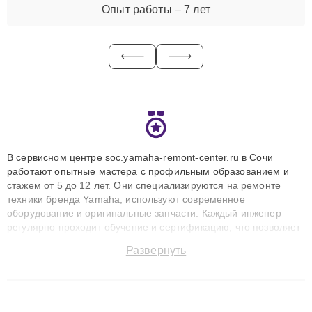
Опыт работы – 7 лет
В сервисном центре soc.yamaha-remont-center.ru в Сочи
работают опытные мастера с профильным образованием и
стажем от 5 до 12 лет. Они специализируются на ремонте
техники бренда Yamaha, используют современное
оборудование и оригинальные запчасти. Каждый инженер
регулярно проходит обучение и сертификацию, что позволяет
быстро и точноdiagnostikировать поломки и восстанавливать
Развернуть
технику с сохранением гарантии до 3 лет. Наши мастера
решают сложные случаи: от замены матриц и материнских
плат до ремонта после залития и восстановления данных.
Благодаря высокой квалификации и ответственному подходу
клиенты получают быстрый, качественный ремонт и понятные