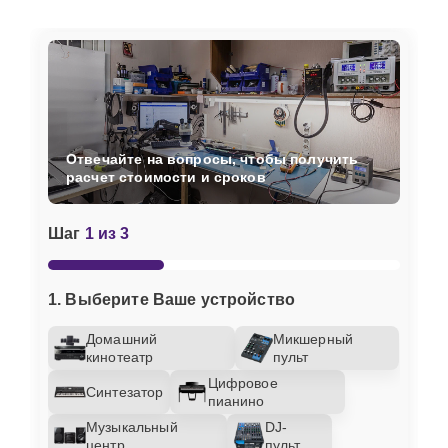
Отвечайте на вопросы, чтобы получить
расчет стоимости и сроков
Шаг
1 из 3
1. Выберите Ваше устройство
Домашний
Микшерный
кинотеатр
пульт
Цифровое
Синтезатор
пианино
Музыкальный
DJ-
центр
пульт