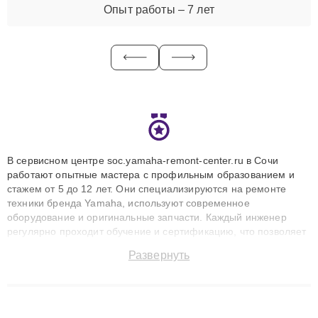
Опыт работы – 7 лет
В сервисном центре soc.yamaha-remont-center.ru в Сочи
работают опытные мастера с профильным образованием и
стажем от 5 до 12 лет. Они специализируются на ремонте
техники бренда Yamaha, используют современное
оборудование и оригинальные запчасти. Каждый инженер
регулярно проходит обучение и сертификацию, что позволяет
быстро и точноdiagnostikировать поломки и восстанавливать
Развернуть
технику с сохранением гарантии до 3 лет. Наши мастера
решают сложные случаи: от замены матриц и материнских
плат до ремонта после залития и восстановления данных.
Благодаря высокой квалификации и ответственному подходу
клиенты получают быстрый, качественный ремонт и понятные