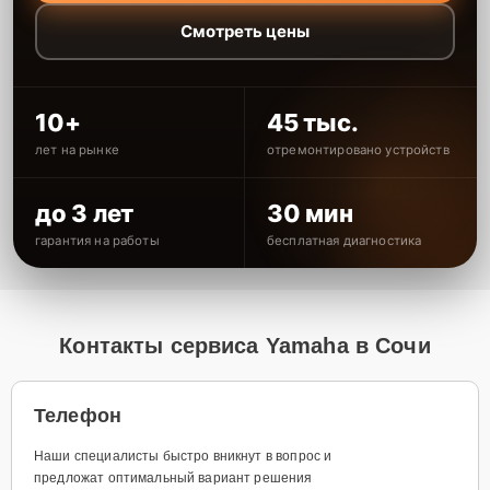
Смотреть цены
10+
45 тыс.
лет на рынке
отремонтировано устройств
до 3 лет
30 мин
гарантия на работы
бесплатная диагностика
Контакты сервиса Yamaha в Сочи
Телефон
Наши специалисты быстро вникнут в вопрос и
предложат оптимальный вариант решения