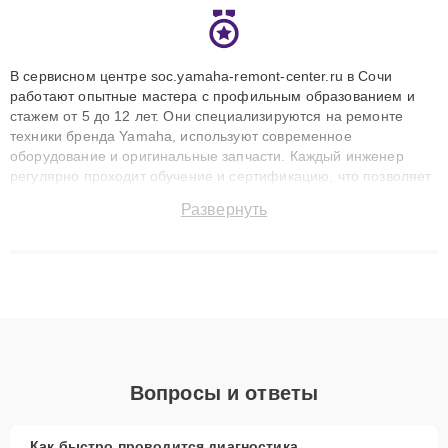
В сервисном центре soc.yamaha-remont-center.ru в Сочи
работают опытные мастера с профильным образованием и
стажем от 5 до 12 лет. Они специализируются на ремонте
техники бренда Yamaha, используют современное
оборудование и оригинальные запчасти. Каждый инженер
регулярно проходит обучение и сертификацию, что позволяет
быстро и точноdiagnostikировать поломки и восстанавливать
Развернуть
технику с сохранением гарантии до 3 лет. Наши мастера
решают сложные случаи: от замены матриц и материнских
плат до ремонта после залития и восстановления данных.
Благодаря высокой квалификации и ответственному подходу
клиенты получают быстрый, качественный ремонт и понятные
объяснения по результатам диагностики.
Вопросы и ответы
Как быстро проводится диагностика