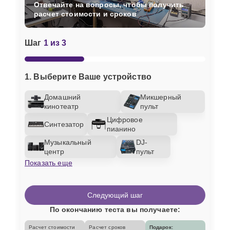
Отвечайте на вопросы, чтобы получить
расчет стоимости и сроков
Шаг
1 из 3
1. Выберите Ваше устройство
Домашний
Микшерный
кинотеатр
пульт
Цифровое
Синтезатор
пианино
Музыкальный
DJ-
центр
пульт
Показать еще
Следующий шаг
По окончанию теста вы получаете:
Расчет стоимости
Расчет сроков
Подарок: