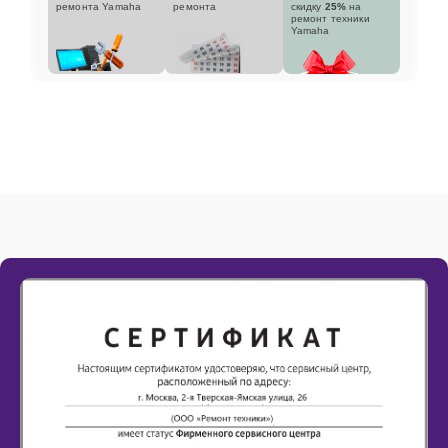
ремонта Yamaha
ремонта
скидку
25%
на
ремонт техники
Yamaha