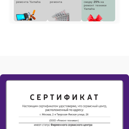
ремонта Yamaha
ремонта
скидку
25%
на
ремонт техники
Yamaha