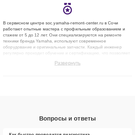
В сервисном центре soc.yamaha-remont-center.ru в Сочи
работают опытные мастера с профильным образованием и
стажем от 5 до 12 лет. Они специализируются на ремонте
техники бренда Yamaha, используют современное
оборудование и оригинальные запчасти. Каждый инженер
регулярно проходит обучение и сертификацию, что позволяет
быстро и точноdiagnostikировать поломки и восстанавливать
Развернуть
технику с сохранением гарантии до 3 лет. Наши мастера
решают сложные случаи: от замены матриц и материнских
плат до ремонта после залития и восстановления данных.
Благодаря высокой квалификации и ответственному подходу
клиенты получают быстрый, качественный ремонт и понятные
объяснения по результатам диагностики.
Вопросы и ответы
Как быстро проводится диагностика