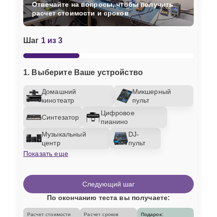
Отвечайте на вопросы, чтобы получить
расчет стоимости и сроков
Шаг
1 из 3
1. Выберите Ваше устройство
Домашний
Микшерный
кинотеатр
пульт
Цифровое
Синтезатор
пианино
Музыкальный
DJ-
центр
пульт
Показать еще
Следующий шаг
По окончанию теста вы получаете:
Расчет стоимости
Расчет сроков
Подарок: