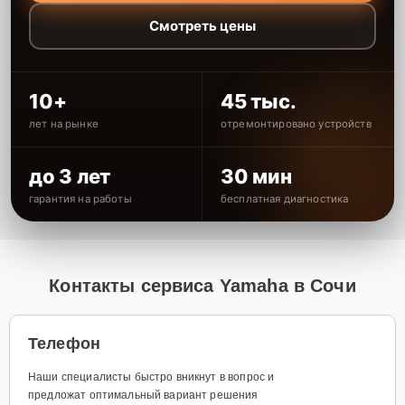
Смотреть цены
10+
45 тыс.
лет на рынке
отремонтировано устройств
до 3 лет
30 мин
гарантия на работы
бесплатная диагностика
Контакты сервиса Yamaha в Сочи
Телефон
Наши специалисты быстро вникнут в вопрос и
предложат оптимальный вариант решения