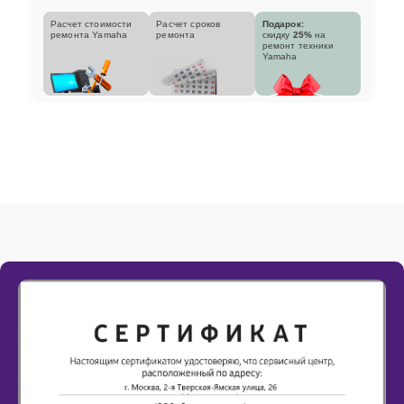
Расчет стоимости
Расчет сроков
Подарок:
ремонта Yamaha
ремонта
скидку
25%
на
ремонт техники
Yamaha