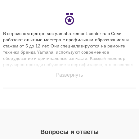
В сервисном центре soc.yamaha-remont-center.ru в Сочи
работают опытные мастера с профильным образованием и
стажем от 5 до 12 лет. Они специализируются на ремонте
техники бренда Yamaha, используют современное
оборудование и оригинальные запчасти. Каждый инженер
регулярно проходит обучение и сертификацию, что позволяет
быстро и точноdiagnostikировать поломки и восстанавливать
Развернуть
технику с сохранением гарантии до 3 лет. Наши мастера
решают сложные случаи: от замены матриц и материнских
плат до ремонта после залития и восстановления данных.
Благодаря высокой квалификации и ответственному подходу
клиенты получают быстрый, качественный ремонт и понятные
объяснения по результатам диагностики.
Вопросы и ответы