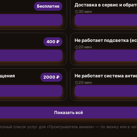
Доставка в сервис и обрат
Бесплатно
30 мин
Не работает подсветка (е
400 ₽
20 мин
ащения
Не работает система анти
2000 ₽
20 мин
Показать всё
олный список услуг для «
Проигрыватель винила
» — по звонку или в ча