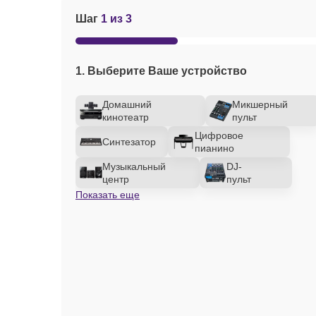
Шаг
1 из 3
1. Выберите Ваше устройство
Домашний
Микшерный
кинотеатр
пульт
Цифровое
Синтезатор
пианино
Музыкальный
DJ-
центр
пульт
Показать еще