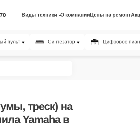
-70
Виды техники
О компании
Цены на ремонт
Ак
ый пульт
Синтезатор
Цифровое пиан
умы, треск)
на
ила Yamaha в