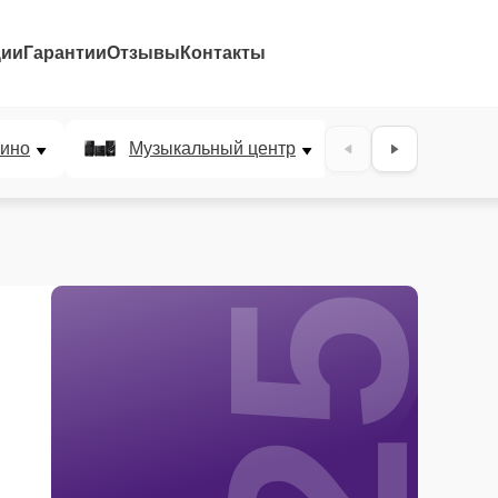
ции
Гарантии
Отзывы
Контакты
25%
ино
Музыкальный центр
DJ-пульт