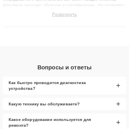
регулярно проходит обучение и сертификацию, что позволяет
быстро и точноdiagnostikировать поломки и восстанавливать
Развернуть
технику с сохранением гарантии до 3 лет. Наши мастера
решают сложные случаи: от замены матриц и материнских
плат до ремонта после залития и восстановления данных.
Благодаря высокой квалификации и ответственному подходу
клиенты получают быстрый, качественный ремонт и понятные
объяснения по результатам диагностики.
Вопросы и ответы
Как быстро проводится диагностика
+
устройства?
+
Какую технику вы обслуживаете?
Какое оборудование используется для
+
ремонта?