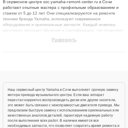
В сервисном центре soc.yamaha-remont-center.ru в Сочи
работают опытные мастера с профильным образованием и
стажем от 5 до 12 лет. Они специализируются на ремонте
техники бренда Yamaha, используют современное
оборудование и оригинальные запчасти. Каждый инженер
регулярно проходит обучение и сертификацию, что позволяет
быстро и точноdiagnostikировать поломки и восстанавливать
Развернуть
технику с сохранением гарантии до 3 лет. Наши мастера
решают сложные случаи: от замены матриц и материнских
плат до ремонта после залития и восстановления данных.
Благодаря высокой квалификации и ответственному подходу
клиенты получают быстрый, качественный ремонт и понятные
объяснения по результатам диагностики.
Наш сервисный центр Yamaha в Сочи выполняет срочную замену
мотора привода музыкального центра. Если ваш аппарат
перестал корректно воспроизводить диски или другие носители,
это может быть связано с неисправностью двигателя привода. Мы
предлагаем быструю замену с использованием оригинальных или
качественных аналогов деталей, гарантируя надежную работу
после выполнения всех работ. В наличии имеются все
необходимые запчасти, что позволяет сократить время ремонта и