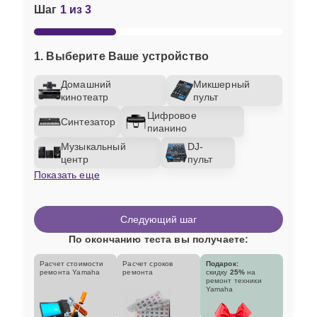
Шаг
1 из 3
1. Выберите Ваше устройство
Домашний
Микшерный
кинотеатр
пульт
Цифровое
Синтезатор
пианино
Музыкальный
DJ-
центр
пульт
Показать еще
Следующий шаг
По окончанию теста вы получаете:
Расчет стоимости
Расчет сроков
Подарок:
ремонта Yamaha
ремонта
скидку
25%
на
ремонт техники
Yamaha