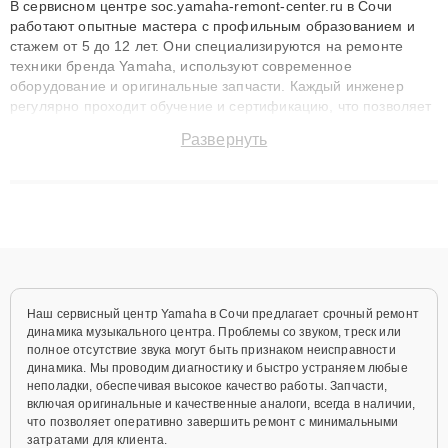
В сервисном центре soc.yamaha-remont-center.ru в Сочи
работают опытные мастера с профильным образованием и
стажем от 5 до 12 лет. Они специализируются на ремонте
техники бренда Yamaha, используют современное
оборудование и оригинальные запчасти. Каждый инженер
регулярно проходит обучение и сертификацию, что позволяет
быстро и точноdiagnostikировать поломки и восстанавливать
Развернуть
технику с сохранением гарантии до 3 лет. Наши мастера
решают сложные случаи: от замены матриц и материнских
плат до ремонта после залития и восстановления данных.
Благодаря высокой квалификации и ответственному подходу
клиенты получают быстрый, качественный ремонт и понятные
объяснения по результатам диагностики.
Наш сервисный центр Yamaha в Сочи предлагает срочный ремонт
динамика музыкального центра. Проблемы со звуком, треск или
полное отсутствие звука могут быть признаком неисправности
динамика. Мы проводим диагностику и быстро устраняем любые
неполадки, обеспечивая высокое качество работы. Запчасти,
включая оригинальные и качественные аналоги, всегда в наличии,
что позволяет оперативно завершить ремонт с минимальными
затратами для клиента.