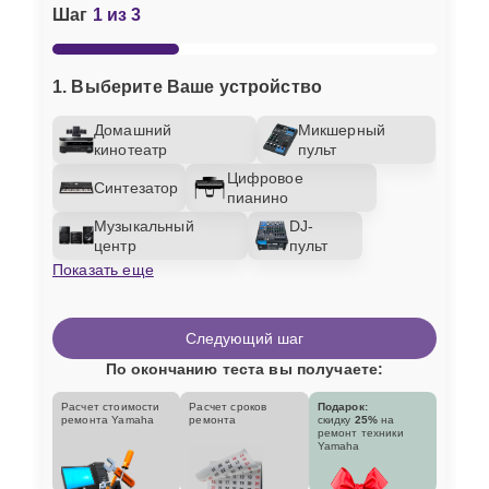
Шаг
1 из 3
1. Выберите Ваше устройство
Домашний
Микшерный
кинотеатр
пульт
Цифровое
Синтезатор
пианино
Музыкальный
DJ-
центр
пульт
Показать еще
Следующий шаг
По окончанию теста вы получаете:
Расчет стоимости
Расчет сроков
Подарок:
ремонта Yamaha
ремонта
скидку
25%
на
ремонт техники
Yamaha