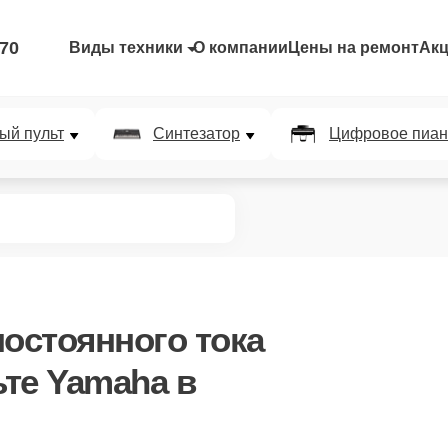
-70
Виды техники
О компании
Цены на ремонт
Ак
ый пульт
Синтезатор
Цифровое пиан
постоянного тока
те Yamaha в