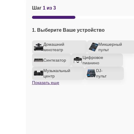
Шаг
1 из 3
1. Выберите Ваше устройство
Домашний
Микшерный
кинотеатр
пульт
Цифровое
Синтезатор
пианино
Музыкальный
DJ-
центр
пульт
Показать еще