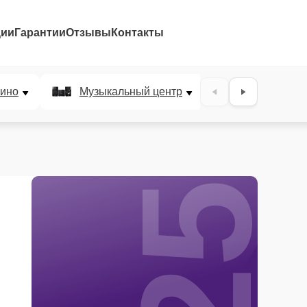
ции
Гарантии
Отзывы
Контакты
25%
ино
Музыкальный центр
DJ-пульт