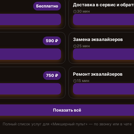
Доставка в сервис и обрат
Бесплатно
30 мин
Замена эквалайзеров
590 ₽
25 мин
Ремонт эквалайзеров
750 ₽
15 мин
Показать всё
Полный список услуг для «
Микшерный пульт
» — по звонку или в чате