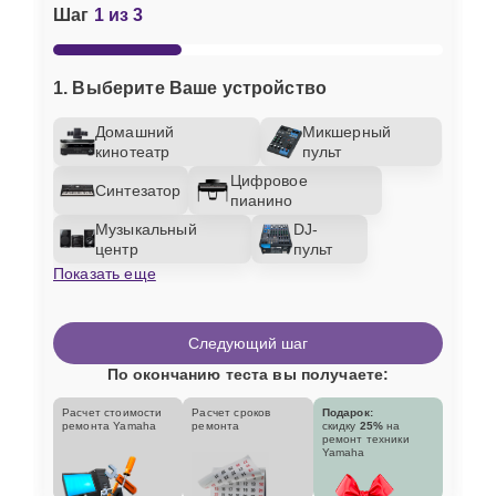
Шаг
1 из 3
1. Выберите Ваше устройство
Домашний
Микшерный
кинотеатр
пульт
Цифровое
Синтезатор
пианино
Музыкальный
DJ-
центр
пульт
Показать еще
Следующий шаг
По окончанию теста вы получаете:
Расчет стоимости
Расчет сроков
Подарок:
ремонта Yamaha
ремонта
скидку
25%
на
ремонт техники
Yamaha