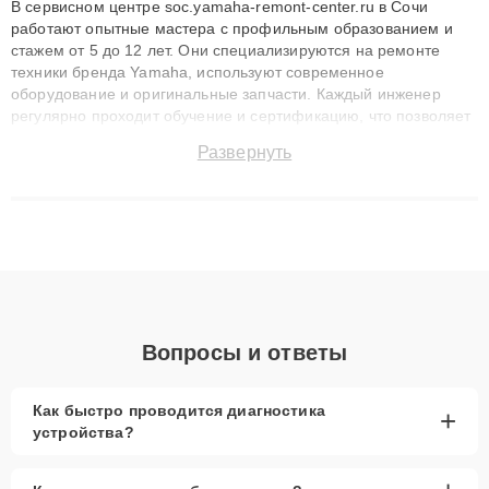
В сервисном центре soc.yamaha-remont-center.ru в Сочи
работают опытные мастера с профильным образованием и
стажем от 5 до 12 лет. Они специализируются на ремонте
техники бренда Yamaha, используют современное
оборудование и оригинальные запчасти. Каждый инженер
регулярно проходит обучение и сертификацию, что позволяет
быстро и точноdiagnostikировать поломки и восстанавливать
Развернуть
технику с сохранением гарантии до 3 лет. Наши мастера
решают сложные случаи: от замены матриц и материнских
плат до ремонта после залития и восстановления данных.
Благодаря высокой квалификации и ответственному подходу
клиенты получают быстрый, качественный ремонт и понятные
объяснения по результатам диагностики.
Вопросы и ответы
Как быстро проводится диагностика
+
устройства?