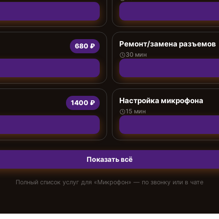
Ремонт/замена разъемов
680 ₽
30 мин
Настройка микрофона
1400 ₽
15 мин
Показать всё
Полный список услуг для «
Микрофон
» — по звонку или в чате