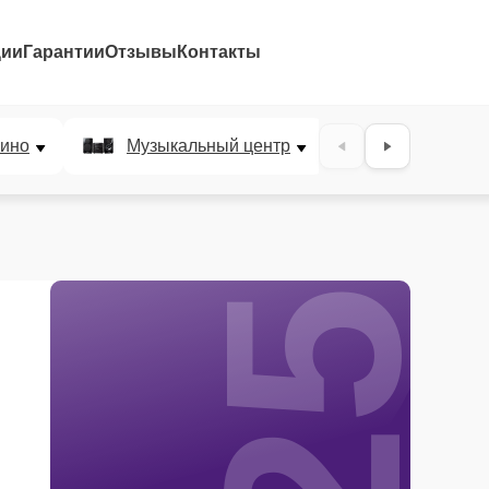
ции
Гарантии
Отзывы
Контакты
25%
ино
Музыкальный центр
DJ-пульт