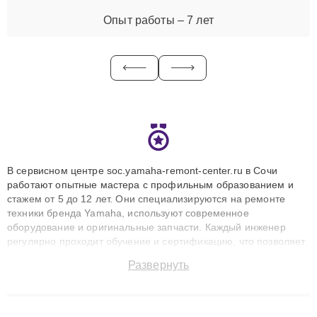
Опыт работы – 7 лет
В сервисном центре soc.yamaha-remont-center.ru в Сочи
работают опытные мастера с профильным образованием и
стажем от 5 до 12 лет. Они специализируются на ремонте
техники бренда Yamaha, используют современное
оборудование и оригинальные запчасти. Каждый инженер
регулярно проходит обучение и сертификацию, что позволяет
быстро и точноdiagnostikировать поломки и восстанавливать
Развернуть
технику с сохранением гарантии до 3 лет. Наши мастера
решают сложные случаи: от замены матриц и материнских
плат до ремонта после залития и восстановления данных.
Благодаря высокой квалификации и ответственному подходу