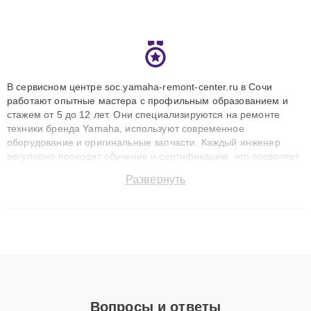
В сервисном центре soc.yamaha-remont-center.ru в Сочи
работают опытные мастера с профильным образованием и
стажем от 5 до 12 лет. Они специализируются на ремонте
техники бренда Yamaha, используют современное
оборудование и оригинальные запчасти. Каждый инженер
регулярно проходит обучение и сертификацию, что позволяет
быстро и точноdiagnostikировать поломки и восстанавливать
Развернуть
технику с сохранением гарантии до 3 лет. Наши мастера
решают сложные случаи: от замены матриц и материнских
плат до ремонта после залития и восстановления данных.
Благодаря высокой квалификации и ответственному подходу
клиенты получают быстрый, качественный ремонт и понятные
объяснения по результатам диагностики.
Вопросы и ответы