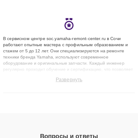
В сервисном центре soc.yamaha-remont-center.ru в Сочи
работают опытные мастера с профильным образованием и
стажем от 5 до 12 лет. Они специализируются на ремонте
техники бренда Yamaha, используют современное
оборудование и оригинальные запчасти. Каждый инженер
регулярно проходит обучение и сертификацию, что позволяет
быстро и точноdiagnostikировать поломки и восстанавливать
Развернуть
технику с сохранением гарантии до 3 лет. Наши мастера
решают сложные случаи: от замены матриц и материнских
плат до ремонта после залития и восстановления данных.
Благодаря высокой квалификации и ответственному подходу
клиенты получают быстрый, качественный ремонт и понятные
объяснения по результатам диагностики.
Вопросы и ответы