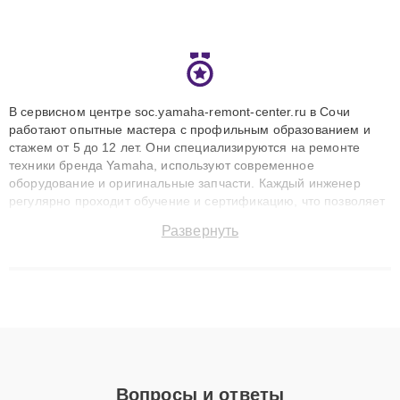
В сервисном центре soc.yamaha-remont-center.ru в Сочи
работают опытные мастера с профильным образованием и
стажем от 5 до 12 лет. Они специализируются на ремонте
техники бренда Yamaha, используют современное
оборудование и оригинальные запчасти. Каждый инженер
регулярно проходит обучение и сертификацию, что позволяет
быстро и точноdiagnostikировать поломки и восстанавливать
Развернуть
технику с сохранением гарантии до 3 лет. Наши мастера
решают сложные случаи: от замены матриц и материнских
плат до ремонта после залития и восстановления данных.
Благодаря высокой квалификации и ответственному подходу
клиенты получают быстрый, качественный ремонт и понятные
объяснения по результатам диагностики.
Вопросы и ответы