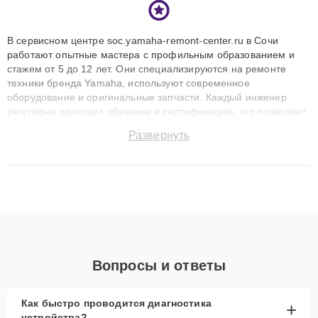
В сервисном центре soc.yamaha-remont-center.ru в Сочи
работают опытные мастера с профильным образованием и
стажем от 5 до 12 лет. Они специализируются на ремонте
техники бренда Yamaha, используют современное
оборудование и оригинальные запчасти. Каждый инженер
регулярно проходит обучение и сертификацию, что позволяет
быстро и точноdiagnostikировать поломки и восстанавливать
Развернуть
технику с сохранением гарантии до 3 лет. Наши мастера
решают сложные случаи: от замены матриц и материнских
плат до ремонта после залития и восстановления данных.
Благодаря высокой квалификации и ответственному подходу
клиенты получают быстрый, качественный ремонт и понятные
объяснения по результатам диагностики.
Вопросы и ответы
Как быстро проводится диагностика
+
устройства?