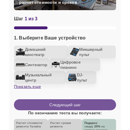
расчет стоимости и сроков
Шаг
1 из 3
1. Выберите Ваше устройство
Домашний
Микшерный
кинотеатр
пульт
Цифровое
Синтезатор
пианино
Музыкальный
DJ-
центр
пульт
Показать еще
Следующий шаг
По окончанию теста вы получаете:
Расчет стоимости
Расчет сроков
Подарок:
ремонта Yamaha
ремонта
скидку
25%
на
ремонт техники