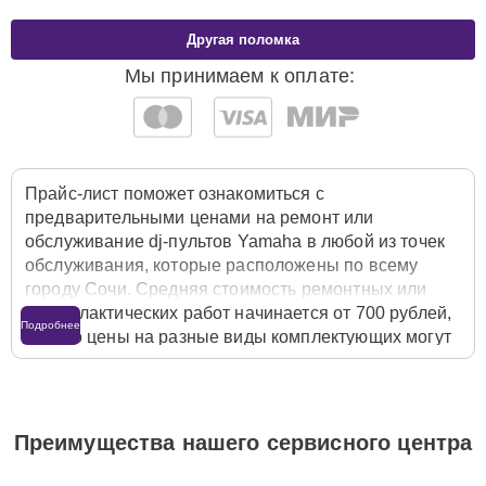
Другая поломка
Мы принимаем к оплате:
Прайс-лист поможет ознакомиться с
предварительными ценами на ремонт или
обслуживание dj-пультов Yamaha в любой из точек
обслуживания, которые расположены по всему
городу Сочи. Средняя стоимость ремонтных или
профилактических работ начинается от 700 рублей,
Подробнее
однако цены на разные виды комплектующих могут
различаться. Полную стоимость работ с учётом
запчастей или расходных материалов необходимо
уточнять со специалистом службы заботы о
клиентах. Для расчета итоговой стоимости ремонта
Преимущества нашего сервисного центра
dj-пульта достаточно позвонить по телефону
горячей линии
+7 (800) 301-53-70
или оставить