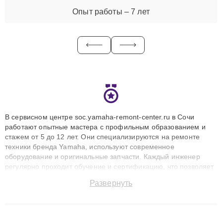
Опыт работы – 7 лет
В сервисном центре soc.yamaha-remont-center.ru в Сочи
работают опытные мастера с профильным образованием и
стажем от 5 до 12 лет. Они специализируются на ремонте
техники бренда Yamaha, используют современное
оборудование и оригинальные запчасти. Каждый инженер
регулярно проходит обучение и сертификацию, что позволяет
быстро и точноdiagnostikировать поломки и восстанавливать
Развернуть
технику с сохранением гарантии до 3 лет. Наши мастера
решают сложные случаи: от замены матриц и материнских
плат до ремонта после залития и восстановления данных.
Благодаря высокой квалификации и ответственному подходу