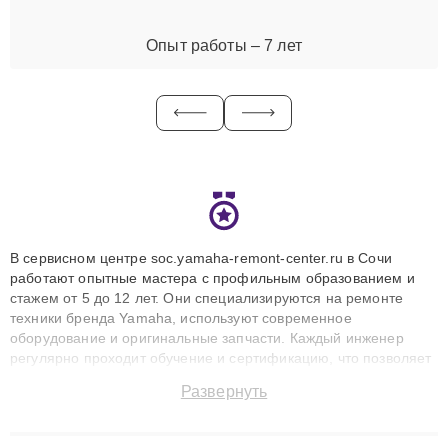
Опыт работы – 7 лет
В сервисном центре soc.yamaha-remont-center.ru в Сочи
работают опытные мастера с профильным образованием и
стажем от 5 до 12 лет. Они специализируются на ремонте
техники бренда Yamaha, используют современное
оборудование и оригинальные запчасти. Каждый инженер
регулярно проходит обучение и сертификацию, что позволяет
быстро и точноdiagnostikировать поломки и восстанавливать
Развернуть
технику с сохранением гарантии до 3 лет. Наши мастера
решают сложные случаи: от замены матриц и материнских
плат до ремонта после залития и восстановления данных.