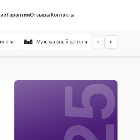
ции
Гарантии
Отзывы
Контакты
25%
ино
Музыкальный центр
DJ-пульт