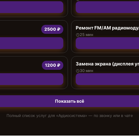
Ремонт FM/AM радиомоду
2500 ₽
25 мин
Замена экрана (дисплея у
1200 ₽
30 мин
Показать всё
Полный список услуг для «
Аудиосистема
» — по звонку или в чате