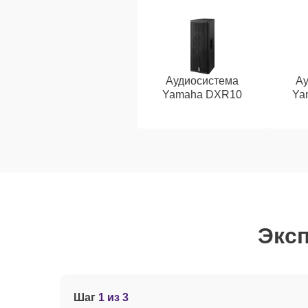
Аудиосистема
Ау
Yamaha DXR10
Ya
Эксп
Шаг
1 из 3