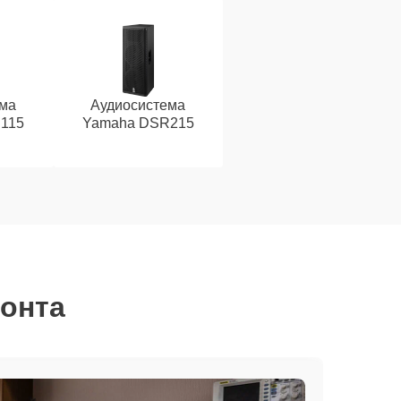
ема
Аудиосистема
115
Yamaha DSR215
монта