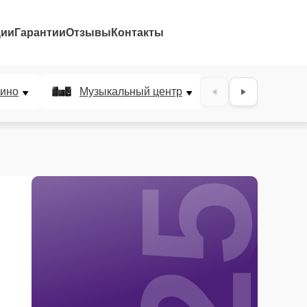
ции
Гарантии
Отзывы
Контакты
25%
ино
Музыкальный центр
DJ-пульт