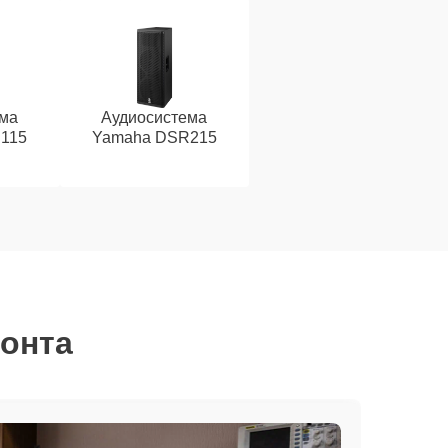
ема
Аудиосистема
115
Yamaha DSR215
монта