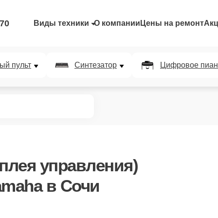
-70
Виды техники
О компании
Цены на ремонт
Ак
ый пульт
Синтезатор
Цифровое пиан
сплея управления)
amaha в Сочи