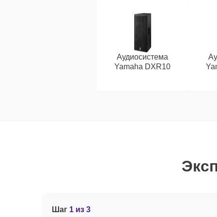
Аудиосистема
Ау
Yamaha DXR10
Ya
Эксп
Шаг
1 из 3