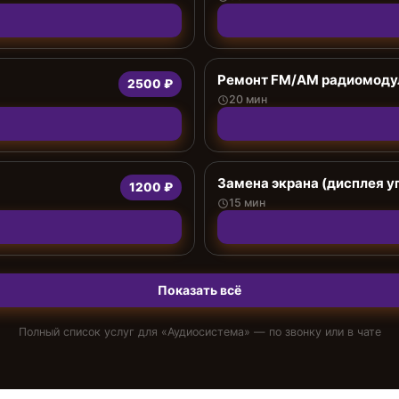
Ремонт FM/AM радиомоду
2500 ₽
20 мин
Замена экрана (дисплея у
1200 ₽
15 мин
Показать всё
Полный список услуг для «
Аудиосистема
» — по звонку или в чате