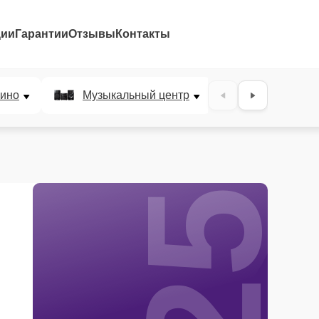
ции
Гарантии
Отзывы
Контакты
25%
ино
Музыкальный центр
DJ-пульт