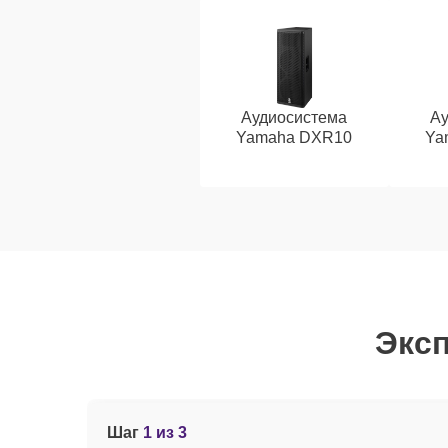
Аудиосистема
Ау
Yamaha DXR10
Ya
Эксп
Шаг
1 из 3