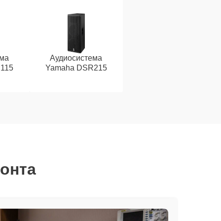
ема
Аудиосистема
115
Yamaha DSR215
монта