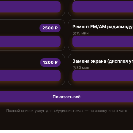
Ремонт FM/AM радиомоду
2500 ₽
15 мин
Замена экрана (дисплея у
1200 ₽
30 мин
Показать всё
Полный список услуг для «
Аудиосистема
» — по звонку или в чате