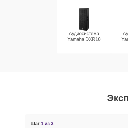
Аудиосистема
Ау
Yamaha DXR10
Ya
Эксп
Шаг
1 из 3