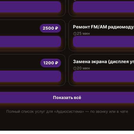
Ремонт FM/AM радиомоду
2500 ₽
25 мин
Замена экрана (дисплея у
1200 ₽
20 мин
Показать всё
Полный список услуг для «
Аудиосистема
» — по звонку или в чате