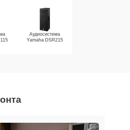
ема
Аудиосистема
115
Yamaha DSR215
монта