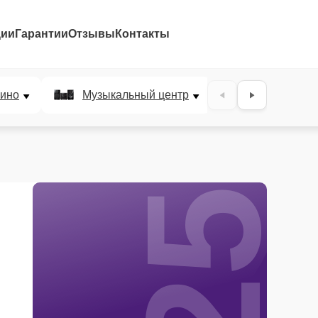
ции
Гарантии
Отзывы
Контакты
25%
ино
Музыкальный центр
DJ-пульт