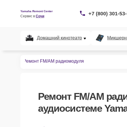
Yamaha Remont Center
+7 (800) 301-53
Сервис в 
Сочи
Домашний кинотеатр
Микшерн
диосистем
Ремонт FM/AM радиомодуля
Ремонт FM/AM рад
аудиосистеме Yama