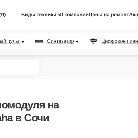
-70
Виды техники
О компании
Цены на ремонт
Ак
ый пульт
Синтезатор
Цифровое пиан
иомодуля
на
ha в Сочи