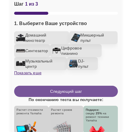
Шаг
1 из 3
1. Выберите Ваше устройство
Домашний
Микшерный
кинотеатр
пульт
Цифровое
Синтезатор
пианино
Музыкальный
DJ-
центр
пульт
Показать еще
Следующий шаг
По окончанию теста вы получаете:
Расчет стоимости
Расчет сроков
Подарок:
ремонта Yamaha
ремонта
скидку
25%
на
ремонт техники
Yamaha