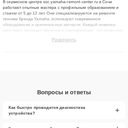
В сервисном центре soc.yamaha-remont-center.ru в Сочи
работают опытные мастера с профильным образованием и
стажем от 5 до 12 лет. Они специализируются на ремонте
техники бренда Yamaha, используют современное
оборудование и оригинальные запчасти. Каждый инженер
регулярно проходит обучение и сертификацию, что позволяет
быстро и точноdiagnostikировать поломки и восстанавливать
Развернуть
технику с сохранением гарантии до 3 лет. Наши мастера
решают сложные случаи: от замены матриц и материнских
плат до ремонта после залития и восстановления данных.
Благодаря высокой квалификации и ответственному подходу
клиенты получают быстрый, качественный ремонт и понятные
объяснения по результатам диагностики.
Вопросы и ответы
Как быстро проводится диагностика
+
устройства?