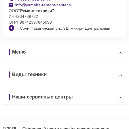
info@yamaha-remont-center.ru
ООО
“Ремонт техники”
ИНН
234789782
ОГРН
98742397845098
г. Сочи Навагинская ул., 9Д, мик-рн Центральный
Меню
Виды техники
Наши сервисные центры
© 2026 — Сервисный центр yamaha-remont-center.ru