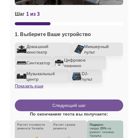
Шаг
1 из 3
1. Выберите Ваше устройство
Домашний
Микшерный
кинотеатр
пульт
Цифровое
Синтезатор
пианино
Музыкальный
DJ-
центр
пульт
Показать еще
Следующий шаг
По окончанию теста вы получаете:
Расчет стоимости
Расчет сроков
Подарок:
ремонта Yamaha
ремонта
скидку
25%
на
ремонт техники
Yamaha