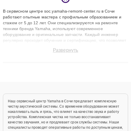
В сервисном центре soc.yamaha-remont-center.ru в Сочи
работают опытные мастера с профильным образованием и
стажем от 5 до 12 лет. Они специализируются на ремонте
техники бренда Yamaha, используют современное
оборудование и оригинальные запчасти. Каждый инженер
регулярно проходит обучение и сертификацию, что позволяет
быстро и точноdiagnostikировать поломки и восстанавливать
Развернуть
технику с сохранением гарантии до 3 лет. Наши мастера
решают сложные случаи: от замены матриц и материнских
плат до ремонта после залития и восстановления данных.
Благодаря высокой квалификации и ответственному подходу
клиенты получают быстрый, качественный ремонт и понятные
объяснения по результатам диагностики.
Наш сервисный центр Yamaha в Сочи предлагает комплексную
чистку акустической системы. Со временем оборудование может
накапливать пыль и грязь, что влияет на качество звука и работу
устройства. Комплексная чистка не только восстанавливает
качество звучания, но и продлевает срок службы системы. Наши
специалисты проводят оперативные работы по доступным ценам,